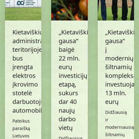
Kietaviškių
„Kietaviškių
„Kietaviškių
administracijos
gausa“
gausa“
teritorijoje
baigė
į
bus
22 mln.
modernių
įrengta
eurų
šiltnamių
elektros
investicijų
kompleksą
įkrovimo
etapą,
investuoja
stotelė
sukurs
13 mln.
darbuotojų
dar 40
eurų
automobiliams
naujų
Didžiausią
darbo
ir
Pateikus
vietų
moderniausią
paraišką
šiltnamių
Lietuvos
Didžiausius