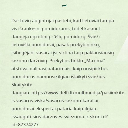
~
Daržovių augintojai pastebi, kad lietuviai tampa
vis išrankesni pomidorams, todėl kasmet
daugėja egzotinių rūšių pomidorų. Švieži
lietuviški pomidorai, pasak prekybininkų,
įsibėgėjant vasarai įsitvirtina tarp paklausiausių
sezono daržovių. Prekybos tinklo „Maxima“
atstovai dalinasi patarimais, kaip nusipirktus
pomidorus namuose ilgiau išlaikyti šviežius.
Skaitykite
daugiau:
https://www.delfi.lt/multimedija/pasiimkite-
is-vasaros-viska/vasaros-sezono-karaliai-
pomidorai-ekspertai-pataria-kaip-ilgiau-
issaugoti-sios-darzoves-sviezuma-ir-skoni.d?
id=87374277