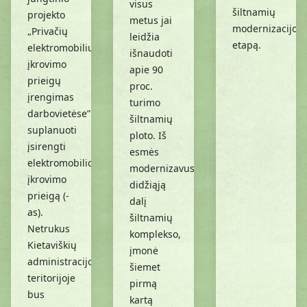
visus
šiltnamių
projekto
metus jai
modernizacijos
„Privačių
leidžia
etapą.
elektromobilių
išnaudoti
įkrovimo
apie 90
prieigų
proc.
įrengimas
turimo
darbovietėse”
šiltnamių
suplanuoti
ploto. Iš
įsirengti
esmės
elektromobilio
modernizavusi
įkrovimo
didžiąją
prieigą (-
dalį
as).
šiltnamių
Netrukus
komplekso,
Kietaviškių
įmonė
administracijos
šiemet
teritorijoje
pirmą
bus
kartą