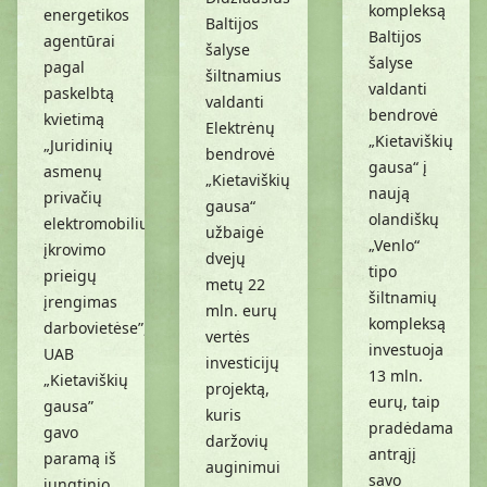
kompleksą
energetikos
Baltijos
Baltijos
agentūrai
šalyse
šalyse
pagal
šiltnamius
valdanti
paskelbtą
valdanti
bendrovė
kvietimą
Elektrėnų
„Kietaviškių
„Juridinių
bendrovė
gausa“ į
asmenų
„Kietaviškių
naują
privačių
gausa“
olandiškų
elektromobilių
užbaigė
„Venlo“
įkrovimo
dvejų
tipo
prieigų
metų 22
šiltnamių
įrengimas
mln. eurų
kompleksą
darbovietėse”,
vertės
investuoja
UAB
investicijų
13 mln.
„Kietaviškių
projektą,
eurų, taip
gausa”
kuris
pradėdama
gavo
daržovių
antrąjį
paramą iš
auginimui
savo
jungtinio