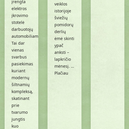
įrengta
veiklos
elektros
istorijoje
įkrovimo
šviežių
stotelė
pomidorų
darbuotojų
derlių
automobiliams.
ėmė skinti
Tai dar
ypač
vienas
anksti –
svarbus
lapkričio
pasiekimas
mėnesį. …
kuriant
Plačiau
modernų
šiltnamių
kompleksą,
skatinant
prie
tvarumo
jungtis
kuo