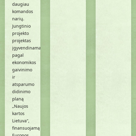
daugiau
komandos
narių.
Jungtinio
projekto
projektas
įgyvendinamas
pagal
ekonomikos
gaivinimo
ir
atsparumo
didinimo
planą
„Naujos
kartos
Lietuva“,
finansuojamą
Europos