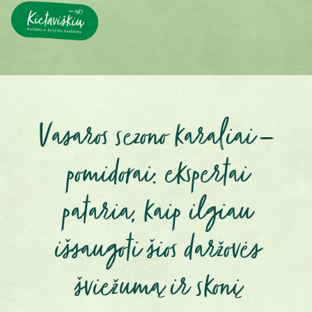
Vasaros sezono karaliai –
pomidorai: ekspertai
pataria, kaip ilgiau
išsaugoti šios daržovės
šviežumą ir skonį