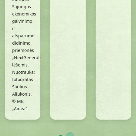
Sąjungos
ekonomikos
gaivinimo
ir
atsparumo
didinimo
priemonės
„NextGenerationEU“
lėšomis.
Nuotrauka:
fotografas
Saulius
Aliukonis,
© MB
„Aidea“