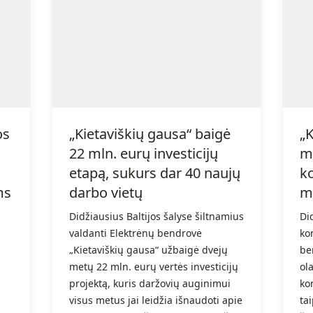
os
„Kietaviškių gausa“ baigė
„K
22 mln. eurų investicijų
m
etapą, sukurs dar 40 naujų
k
ms
darbo vietų
m
Didžiausius Baltijos šalyse šiltnamius
Di
valdanti Elektrėnų bendrovė
ko
„Kietaviškių gausa“ užbaigė dvejų
be
metų 22 mln. eurų vertės investicijų
ol
projektą, kuris daržovių auginimui
ko
visus metus jai leidžia išnaudoti apie
ta