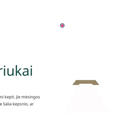
ktai
Naujienos
Kontaktai
iukai
mi kepti. Jie mėsingos
e šalia kepsnio, ar