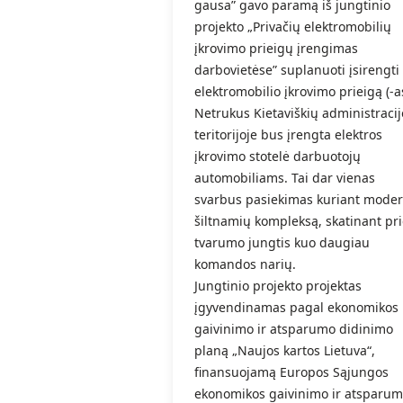
gausa” gavo paramą iš jungtinio
projekto „Privačių elektromobilių
įkrovimo prieigų įrengimas
darbovietėse” suplanuoti įsirengti
elektromobilio įkrovimo prieigą (-a
Netrukus Kietaviškių administracij
teritorijoje bus įrengta elektros
įkrovimo stotelė darbuotojų
automobiliams. Tai dar vienas
svarbus pasiekimas kuriant mode
šiltnamių kompleksą, skatinant pr
tvarumo jungtis kuo daugiau
komandos narių.
Jungtinio projekto projektas
įgyvendinamas pagal ekonomikos
gaivinimo ir atsparumo didinimo
planą „Naujos kartos Lietuva“,
finansuojamą Europos Sąjungos
ekonomikos gaivinimo ir atsparu