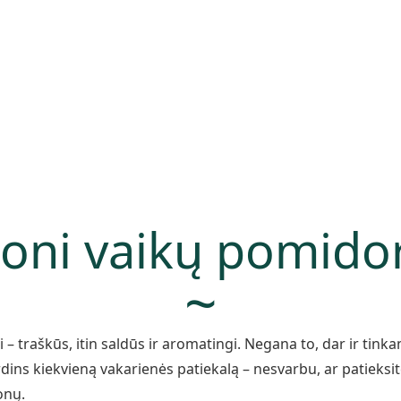
Titulinis
Apie mus
Projektai
Produ
oni vaikų pomidor
~
– traškūs, itin saldūs ir aromatingi. Negana to, dar ir tinka
dins kiekvieną vakarienės patiekalą – nesvarbu, ar patieksit
onų.