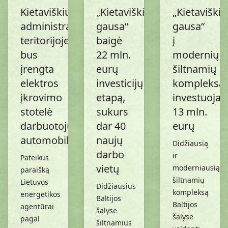
Kietaviškių
„Kietaviškių
„Kietaviškių
administracijos
gausa“
gausa“
teritorijoje
baigė
į
bus
22 mln.
modernių
įrengta
eurų
šiltnamių
elektros
investicijų
kompleksą
įkrovimo
etapą,
investuoja
stotelė
sukurs
13 mln.
darbuotojų
dar 40
eurų
automobiliams
naujų
Didžiausią
darbo
ir
Pateikus
vietų
moderniausią
paraišką
šiltnamių
Lietuvos
Didžiausius
kompleksą
energetikos
Baltijos
Baltijos
agentūrai
šalyse
šalyse
pagal
šiltnamius