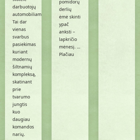
pomidorų
darbuotojų
derlių
automobiliams.
ėmė skinti
Tai dar
ypač
vienas
anksti –
svarbus
lapkričio
pasiekimas
mėnesį. …
kuriant
Plačiau
modernų
šiltnamių
kompleksą,
skatinant
prie
tvarumo
jungtis
kuo
daugiau
komandos
narių.