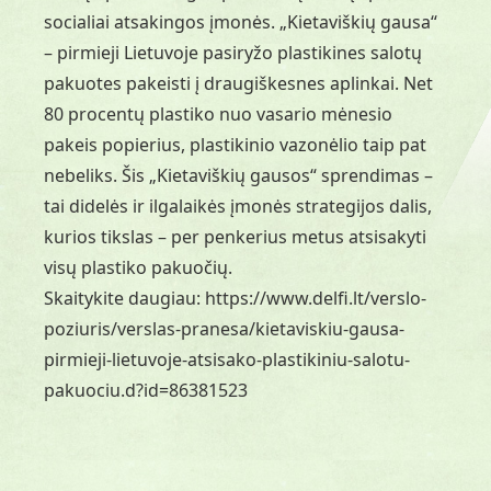
socialiai atsakingos įmonės. „Kietaviškių gausa“
– pirmieji Lietuvoje pasiryžo plastikines salotų
pakuotes pakeisti į draugiškesnes aplinkai. Net
80 procentų plastiko nuo vasario mėnesio
pakeis popierius, plastikinio vazonėlio taip pat
nebeliks. Šis „Kietaviškių gausos“ sprendimas –
tai didelės ir ilgalaikės įmonės strategijos dalis,
kurios tikslas – per penkerius metus atsisakyti
visų plastiko pakuočių.
Skaitykite daugiau:
https://www.delfi.lt/verslo-
poziuris/verslas-pranesa/kietaviskiu-gausa-
pirmieji-lietuvoje-atsisako-plastikiniu-salotu-
pakuociu.d?id=86381523