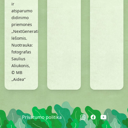
ir
atsparumo
didinimo
priemonės
„NextGenerationEU“
lėšomis.
Nuotrauka:
fotografas
Saulius
Aliukonis,
© MB
„Aidea“
Privatumo politika