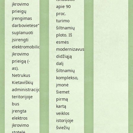
įkrovimo
apie 90
prieigų
proc.
įrengimas
turimo
darbovietėse”
šiltnamių
suplanuoti
ploto. Iš
įsirengti
esmės
elektromobilio
modernizavusi
įkrovimo
didžiąją
prieigą (-
dalį
as).
šiltnamių
Netrukus
komplekso,
Kietaviškių
įmonė
administracijos
šiemet
teritorijoje
pirmą
bus
kartą
įrengta
veiklos
elektros
istorijoje
įkrovimo
šviežių
stotelė