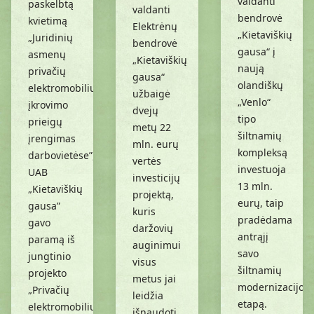
valdanti
paskelbtą
valdanti
bendrovė
kvietimą
Elektrėnų
„Kietaviškių
„Juridinių
bendrovė
gausa“ į
asmenų
„Kietaviškių
naują
privačių
gausa“
olandiškų
elektromobilių
užbaigė
„Venlo“
įkrovimo
dvejų
tipo
prieigų
metų 22
šiltnamių
įrengimas
mln. eurų
kompleksą
darbovietėse”,
vertės
investuoja
UAB
investicijų
13 mln.
„Kietaviškių
projektą,
eurų, taip
gausa”
kuris
pradėdama
gavo
daržovių
antrąjį
paramą iš
auginimui
savo
jungtinio
visus
šiltnamių
projekto
metus jai
modernizacijos
„Privačių
leidžia
etapą.
elektromobilių
išnaudoti