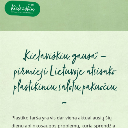
„Kietaviškių gausa“ –
pirmieji Lietuvoje atsisako
plastikinių salotų pakuočių
~
Plastiko tarša yra vis dar viena aktualiausių šių
dienų aplinkosaugos problemų, kurią sprendžia