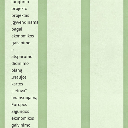
Jungtinio
projekto
projektas
įgyvendinamas
pagal
ekonomikos
gaivinimo
ir
atsparumo
didinimo
planą
„Naujos
kartos
Lietuva“,
finansuojamą
Europos
Sąjungos
ekonomikos
gaivinimo