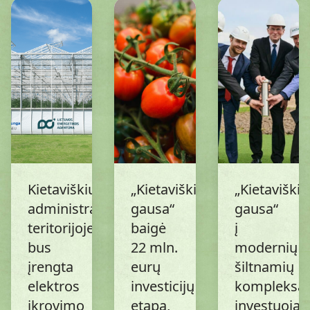
Kietaviškių
„Kietaviškių
„Kietaviškių
administracijos
gausa“
gausa“
teritorijoje
baigė
į
bus
22 mln.
modernių
įrengta
eurų
šiltnamių
elektros
investicijų
kompleksą
įkrovimo
etapą,
investuoja