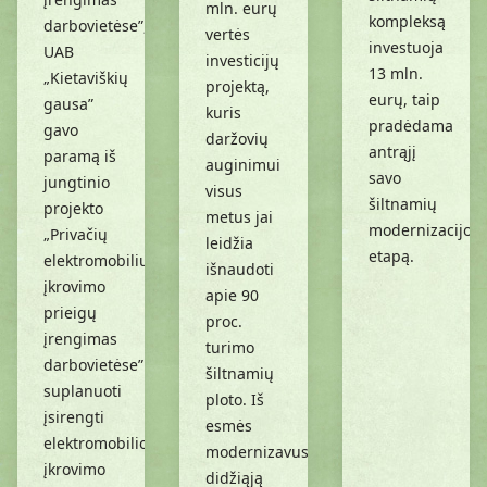
mln. eurų
kompleksą
darbovietėse”,
vertės
investuoja
UAB
investicijų
13 mln.
„Kietaviškių
projektą,
eurų, taip
gausa”
kuris
pradėdama
gavo
daržovių
antrąjį
paramą iš
auginimui
savo
jungtinio
visus
šiltnamių
projekto
metus jai
modernizacijos
„Privačių
leidžia
etapą.
elektromobilių
išnaudoti
įkrovimo
apie 90
prieigų
proc.
įrengimas
turimo
darbovietėse”
šiltnamių
suplanuoti
ploto. Iš
įsirengti
esmės
elektromobilio
modernizavusi
įkrovimo
didžiąją