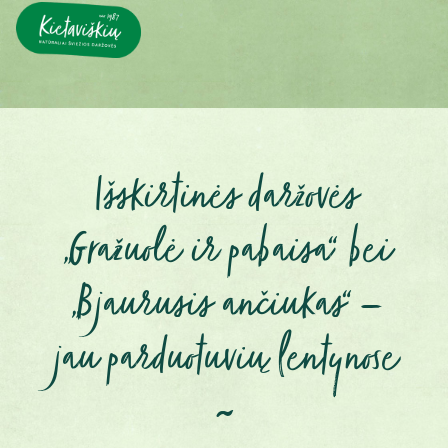
Išskirtinės daržovės
„Gražuolė ir pabaisa“ bei
„Bjaurusis ančiukas“ –
jau parduotuvių lentynose
~