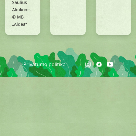
Saulius
Aliukonis,
© MB
„Aidea“
Privatumo politika