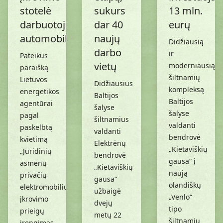
stotelė
sukurs
13 mln.
darbuotojų
dar 40
eurų
automobiliams
naujų
Didžiausią
darbo
ir
Pateikus
vietų
moderniausią
paraišką
šiltnamių
Lietuvos
Didžiausius
kompleksą
energetikos
Baltijos
Baltijos
agentūrai
šalyse
šalyse
pagal
šiltnamius
valdanti
paskelbtą
valdanti
bendrovė
kvietimą
Elektrėnų
„Kietaviškių
„Juridinių
bendrovė
gausa“ į
asmenų
„Kietaviškių
naują
privačių
gausa“
olandiškų
elektromobilių
užbaigė
„Venlo“
įkrovimo
dvejų
tipo
prieigų
metų 22
šiltnamių
įrengimas