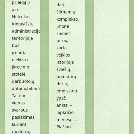
prieigą (-
dalį
as).
šiltnamių
Netrukus
komplekso,
Kietaviškių
įmonė
administracijos
šiemet
teritorijoje
pirmą
bus
kartą
įrengta
veiklos
elektros
istorijoje
įkrovimo
šviežių
stotelė
pomidorų
darbuotojų
derlių
automobiliams.
ėmė skinti
Tai dar
ypač
vienas
anksti –
svarbus
lapkričio
pasiekimas
mėnesį. …
kuriant
Plačiau
modernų