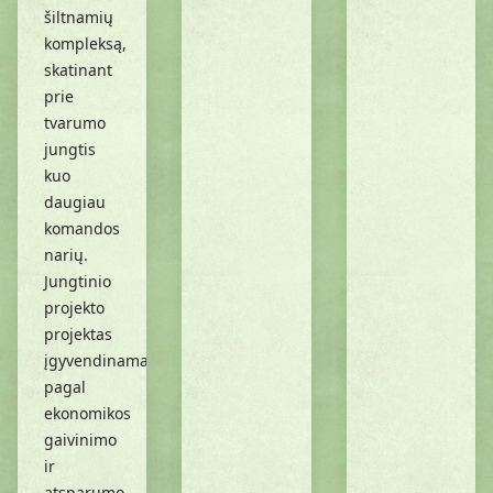
šiltnamių
kompleksą,
skatinant
prie
tvarumo
jungtis
kuo
daugiau
komandos
narių.
Jungtinio
projekto
projektas
įgyvendinamas
pagal
ekonomikos
gaivinimo
ir
atsparumo